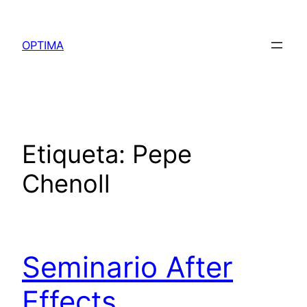
Saltar
al
OPTIMA
contenido
Etiqueta:
Pepe
Chenoll
Seminario After
Effects